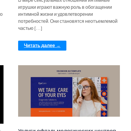
В мире сексуальных отношений интимные
игрушки играют важную роль в обогащении
то
интимной жизни и удовлетворении
потребностей. Они становятся неотъемлемой
частью […]
Читать далее →
:
Услуги офтальмологических центров