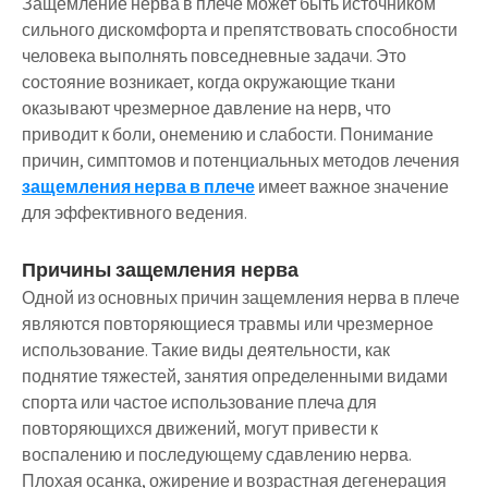
Защемление нерва в плече может быть источником
сильного дискомфорта и препятствовать способности
человека выполнять повседневные задачи. Это
состояние возникает, когда окружающие ткани
оказывают чрезмерное давление на нерв, что
приводит к боли, онемению и слабости. Понимание
причин, симптомов и потенциальных методов лечения
защемления нерва в плече
имеет важное значение
для эффективного ведения.
Причины защемления нерва
Одной из основных причин защемления нерва в плече
являются повторяющиеся травмы или чрезмерное
использование. Такие виды деятельности, как
поднятие тяжестей, занятия определенными видами
спорта или частое использование плеча для
повторяющихся движений, могут привести к
воспалению и последующему сдавлению нерва.
Плохая осанка, ожирение и возрастная дегенерация