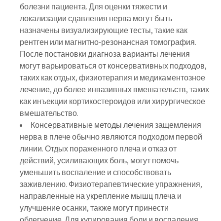
болезни пациента. Для оценки тяжести и
локализации сдавления нерва могут быть
назначены визуализирующие тесты, такие как
рентген или магнитно-резонансная томография.
После постановки диагноза варианты лечения
могут варьироваться от консервативных подходов,
таких как отдых, физиотерапия и медикаментозное
лечение, до более инвазивных вмешательств, таких
как инъекции кортикостероидов или хирургическое
вмешательство.
Консервативные методы лечения защемления
нерва в плече обычно являются подходом первой
линии. Отдых пораженного плеча и отказ от
действий, усиливающих боль, могут помочь
уменьшить воспаление и способствовать
заживлению. Физиотерапевтические упражнения,
направленные на укрепление мышц плеча и
улучшение осанки, также могут принести
облегчение. Для купирования боли и воспаления