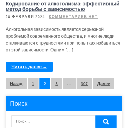
Кодирование от алкоголизма: эффективный
метод борьбы с зависимостью
28 ФЕВРАЛЯ 2024
КОММЕНТАРИЕВ НЕТ
Алкогольная зависимость является серьезной
проблемой современного общества, и многие люди
сталкиваются с трудностями при попытках избавиться
от этой зависимости. Одним […]
Читать далее →
Пагинация
Назад
1
2
3
…
307
Далее
записей
Поиск