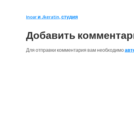
Навигация
Inoar и Jkeratin, студия
по
Добавить комментар
записям
Для отправки комментария вам необходимо
авт