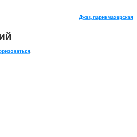
Джаз, парикмахерская
ий
оризоваться
.