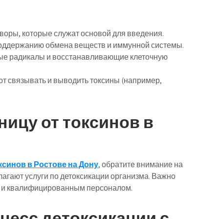
воры, которые служат основой для введения.
оддержанию обмена веществ и иммунной системы.
ые радикалы и восстанавливающие клеточную
т связывать и выводить токсины (например,
ницу от токсинов в
ксинов в Ростове на Дону
, обратите внимание на
агают услуги по детоксикации организма. Важно
й и квалифицированным персоналом.
цесс детоксикации с