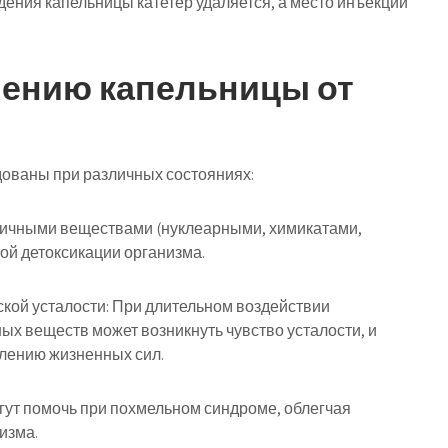
ения капельницы катетер удаляется, а место инъекции
нению капельницы от
дованы при различных состояниях:
личными веществами (нуклеарными, химикатами,
ой детоксикации организма.
ской усталости: При длительном воздействии
ых веществ может возникнуть чувство усталости, и
влению жизненных сил.
гут помочь при похмельном синдроме, облегчая
изма.