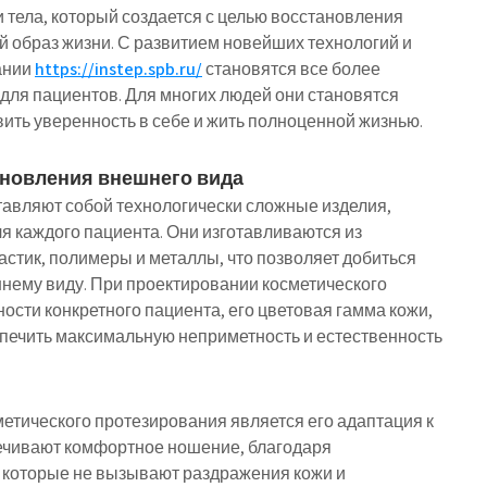
и тела, который создается с целью восстановления
й образ жизни. С развитием новейших технологий и
ании
https://instep.spb.ru/
становятся все более
ля пациентов. Для многих людей они становятся
ить уверенность в себе и жить полноценной жизнью.
новления внешнего вида
авляют собой технологически сложные изделия,
 каждого пациента. Они изготавливаются из
ластик, полимеры и металлы, что позволяет добиться
нему виду. При проектировании косметического
сти конкретного пациента, его цветовая гамма кожи,
спечить максимальную неприметность и естественность
етического протезирования является его адаптация к
ечивают комфортное ношение, благодаря
которые не вызывают раздражения кожи и