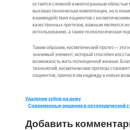
остается сложной и многогранным областью 
высокая техническая компетенция, но и пон
взаимодействия пациентов с косметическими
качественных протезов, важным является их
использованию, а также психологическая по
Таким образом, косметический протез — это н
значимый элемент, который способен восста
возможность жить полноценной жизнью. Бла
технологий, косметические протезы становя
пациентов, принося им надежду и новые воз
Навигация
Удаление зубов на дому
Современные решения в ортопедической с
по
записям
Добавить комментар