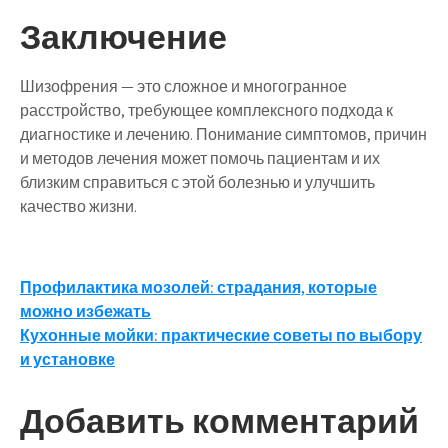
Заключение
Шизофрения — это сложное и многогранное
расстройство, требующее комплексного подхода к
диагностике и лечению. Понимание симптомов, причин
и методов лечения может помочь пациентам и их
близким справиться с этой болезнью и улучшить
качество жизни.
Навигация
Профилактика мозолей: страдания, которые
можно избежать
по
Кухонные мойки: практические советы по выбору
записям
и установке
Добавить комментарий