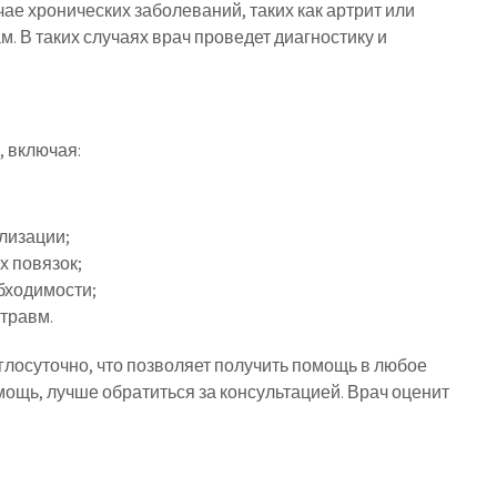
чае хронических заболеваний, таких как артрит или
м. В таких случаях врач проведет диагностику и
, включая:
лизации;
х повязок;
бходимости;
травм.
углосуточно, что позволяет получить помощь в любое
мощь, лучше обратиться за консультацией. Врач оценит